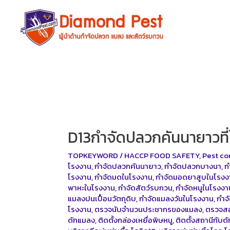
Skip
to
content
D13กำจัดปลวกคันนายาวที่ไ
TOPKEYWORD
/
HACCP FOOD SAFETY
,
Pest co
โรงงาน
,
กำจัดปลวกคันนายาว
,
กำจัดปลวกบางนา
,
ก
โรงงาน
,
กำจัดมดในโรงงาน
,
กำจัดมอดยาสูบในโรงง
พาหะในโรงงาน
,
กำจัดสัตว์รบกวน
,
กำจัดหนูในโรงงา
แมลงปนเปื้อนวัตถุดิบ
,
กำจัดแมลงวันในโรงงาน
,
กำจ
โรงงาน
,
ตรวจนับจำนวนประชากรของแมลง
,
ตรวจสอ
ดักแมลง
,
ติดตั้งกล่องเหยื่อพิษหนู
,
ติดตั้งสถานีกับด