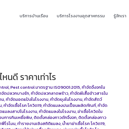
บริการบ้านเรือน
บริการโรงงานอุตสาหกรรม
รู้จักเรา
หนดี ราคาเท่าไร
ntrol
,
Pest control มาตรฐาน ISO9001:2015
,
กำจัดจิ้งจกใน
ำจัดปลวกบางรัก
,
กำจัดปลวกลาดพร้าว
,
กำจัดผีเสื้อข้าวสารใน
าน
,
กำจัดมอดแป้งในโรงงาน
,
กำจัดยุงในโรงงาน
,
กำจัดสัตว์
น
,
กำจัดเชื้อโรค โควิด19
,
กำจัดแมลงปนเปื้อนผลิตภัณฑ์
,
กำจัด
ัดแมลงสาปในโรงงาน
,
กำจัดแมลงในโรงงาน
,
ฆ่าเชื้อโควิดใน
บการกินเหยื่อพิษ
,
ติดตั้งกล่องกาวดักจิ้งจก
,
ติดตั้งกล่องกาว
ักฟีโรโมน
,
ทำรายงานเชิงสถิติแมลง
,
น้ำยาฆ่าเชื้อโรค โควิด19
,