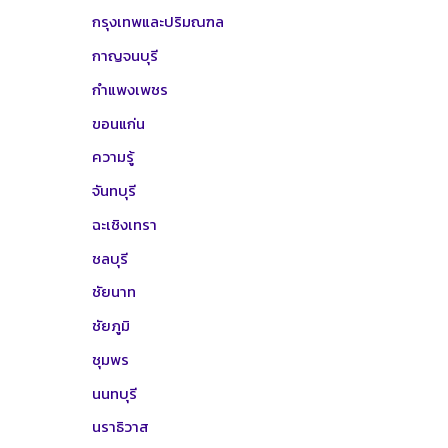
กรุงเทพและปริมณฑล
กาญจนบุรี
กำแพงเพชร
ขอนแก่น
ความรู้
จันทบุรี
ฉะเชิงเทรา
ชลบุรี
ชัยนาท
ชัยภูมิ
ชุมพร
นนทบุรี
นราธิวาส