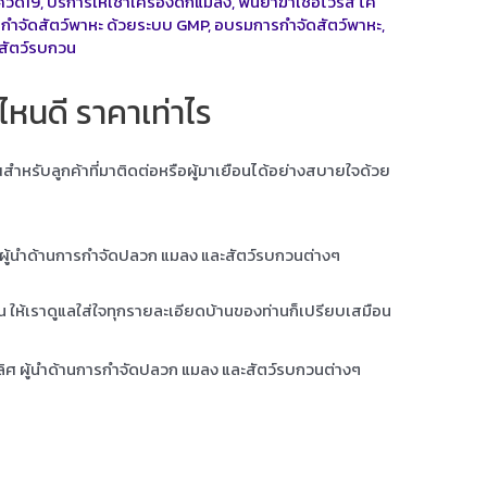
ควิด19
,
บริการให้เช่าเครื่องดักแมลง
,
พ่นยาฆ่าเชื้อไวรัส โค
กำจัดสัตว์พาหะ ด้วยระบบ GMP
,
อบรมการกำจัดสัตว์พาหะ
,
สัตว์รบกวน
หนดี ราคาเท่าไร
ุณสำหรับลูกค้าที่มาติดต่อหรือผู้มาเยือนได้อย่างสบายใจด้วย
ศ ผู้นำด้านการกำจัดปลวก แมลง และสัตว์รบกวนต่างๆ
าน ให้เราดูแลใส่ใจทุกรายละเอียดบ้านของท่านก็เปรียบเสมือน
เลิศ ผู้นำด้านการกำจัดปลวก แมลง และสัตว์รบกวนต่างๆ