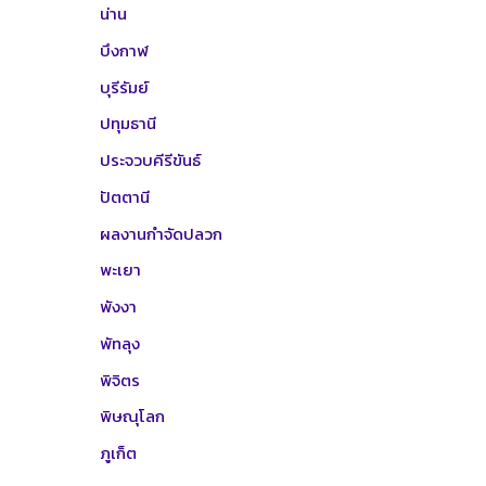
น่าน
บึงกาฬ
บุรีรัมย์
ปทุมธานี
ประจวบคีรีขันธ์
ปัตตานี
ผลงานกำจัดปลวก
พะเยา
พังงา
พัทลุง
พิจิตร
พิษณุโลก
ภูเก็ต