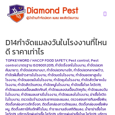
Skip
to
Mai
content
Men
D14กำจัดแมลงวันในโรงงานที่ไหน
ดี ราคาเท่าไร
TOPKEYWORD
/
HACCP FOOD SAFETY
,
Pest control
,
Pest
control มาตรฐาน ISO9001:2015
,
กำจัดจิ้งจกในโรงงาน
,
กำจัดปลวก
คันนายาว
,
กำจัดปลวกบางนา
,
กำจัดปลวกบางรัก
,
กำจัดปลวกลาดพร้าว
,
กำจัดผีเสื้อข้าวสารในโรงงาน
,
กำจัดมดในโรงงาน
,
กำจัดมอดยาสูบใน
โรงงาน
,
กำจัดมอดแป้งในโรงงาน
,
กำจัดยุงในโรงงาน
,
กำจัดสัตว์พาหะใน
โรงงาน
,
กำจัดสัตว์รบกวน
,
กำจัดหนูในโรงงาน
,
กำจัดเชื้อโรค โควิด19
,
กำจัดแมลงปนเปื้อนผลิตภัณฑ์
,
กำจัดแมลงปนเปื้อนวัตถุดิบ
,
กำจัดแมลงวัน
ในโรงงาน
,
กำจัดแมลงสาปในโรงงาน
,
กำจัดแมลงในโรงงาน
,
ฆ่าเชื้อโควิด
ในโรงงาน
,
ตรวจนับจำนวนประชากรของแมลง
,
ตรวจสอบการกินเหยื่อพิษ
,
ติดตั้งกล่องกาวดักจิ้งจก
,
ติดตั้งกล่องกาวดักแมลง
,
ติดตั้งกล่องเหยื่อพิษ
หนู
,
ติดตั้งสถานีกับดักฟีโรโมน
,
ทำรายงานเชิงสถิติแมลง
,
น้ำยาฆ่าเชื้อโรค
โควิด19
,
บริการฉีดพ่นฆ่าเชื้อ โควิด19
,
บริการพ่นฆ่าเชิ้อโรค โควิด19
,
บริการ