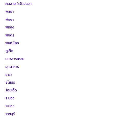
ผลงานกำจัดปลวก
พะเยา
พังงา
พัทลุง
พิจิตร
พิษณุโลก
ภูเก็ต
มหาสารคราม
มุกดาหาร
ยะลา
ยโสธร
ร้อยเอ็ด
ระนอง
ระยอง
ราชบุรี