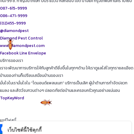
110/99 ซ. กาญจนาภิเษก 005 แขวง หลักสอง เขต บางแค กรุงเทพมหานคร 10160
087-615-9999
086-471-9999
(02)455-9999
@diamondpest
Diamond Pest Control
www.diamondpest.com
Facebook
Line
Envelope
บริการของเรา
เราจะพัฒนาการบริการให้กับลูกค้าดียิ่งขึ้นในทุกๆด้าน ให้เราดูแลใส่ใจทุกรายละเอียด
บ้านของท่านก็เปรียบเสมือนบ้านของเรา
มั่นใจในเรามั่นใจใน “ไดมอนด์แพลนเนท” บริการเป็นเลิศ ผู้นำด้านการกำจัดปลวก
แมลง และสัตว์รบกวนต่างๆ ปลอดภัยต่อบ้านและครอบครัวคุณอย่างแน่นอน
TopKeyWord
แชร์โฟสนี้
เว็บไซต์นี้ใช้คุกกี้