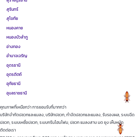
สุรินทร์
สุโขทัย
หนองคาย
หนองบัวลำภู
อ่างทอง
อำนาจเจริญ
อุดรธานี
อุตรดิตถ์
อุทัยธานี
อุบลราชธานี
คุณภาพที่เหนือกว่า การยอมรับที่มากกว่า
บริษัทจำกัดปลวกและแมลง, บริษัทปลวก, กำจัดปลวกและแมลง, รับรองผล, ระบบฉีด
ปลวก, ระบบเหยื่อปลวก, ระบบกรีนโฮมโฟม, ปลวก แมลงสาบ มด ยุง เห็บหมัด
ติดต่อเรา