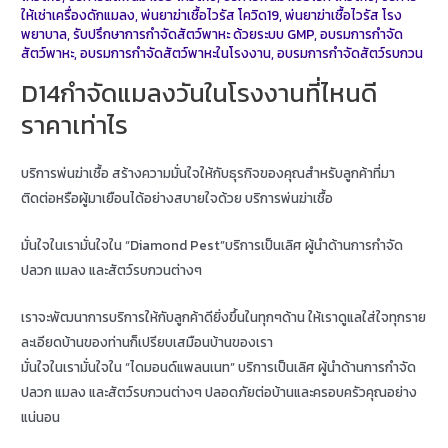
ให้เช่าเครื่องดักแมลง
,
พ่นยาฆ่าเชื้อไวรัส โควิด19
,
พ่นยาฆ่าเชื้อไวรัส โรง
พยาบาล
,
รับปรึกษาการกำจัดสัตว์พาหะ ด้วยระบบ GMP
,
อบรมการกำจัด
สัตว์พาหะ
,
อบรมการกำจัดสัตว์พาหะในโรงงาน
,
อบรมการกำจัดสัตว์รบกวน
D14กำจัดแมลงวันในโรงงานที่ไหนดี
ราคาเท่าไร
บริการพ่นฆ่าเชื้อ สร้างความมั่นใจให้กับธุรกิจของคุณสำหรับลูกค้าที่มา
ติดต่อหรือผู้มาเยือนได้อย่างสบายใจด้วย บริการพ่นฆ่าเชื้อ
มั่นใจในเรามั่นใจใน “Diamond Pest”บริการเป็นเลิศ ผู้นำด้านการกำจัด
ปลวก แมลง และสัตว์รบกวนต่างๆ
เราจะพัฒนาการบริการให้กับลูกค้าดียิ่งขึ้นในทุกๆด้าน ให้เราดูแลใส่ใจทุกราย
ละเอียดบ้านของท่านก็เปรียบเสมือนบ้านของเรา
มั่นใจในเรามั่นใจใน “ไดมอนด์แพลนเนท” บริการเป็นเลิศ ผู้นำด้านการกำจัด
ปลวก แมลง และสัตว์รบกวนต่างๆ ปลอดภัยต่อบ้านและครอบครัวคุณอย่าง
แน่นอน