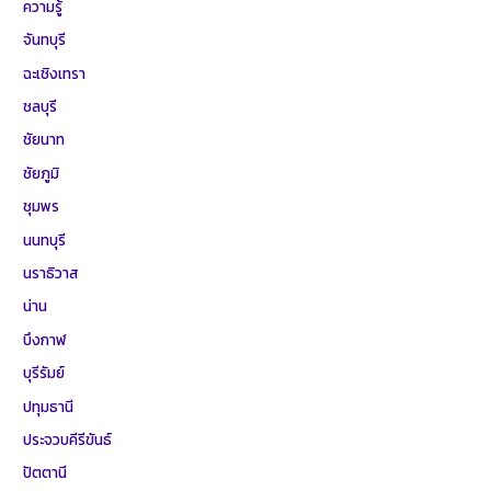
ความรู้
จันทบุรี
ฉะเชิงเทรา
ชลบุรี
ชัยนาท
ชัยภูมิ
ชุมพร
นนทบุรี
นราธิวาส
น่าน
บึงกาฬ
บุรีรัมย์
ปทุมธานี
ประจวบคีรีขันธ์
ปัตตานี