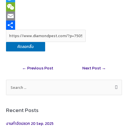
c
i
T
e
n
w
W
b
e
i
e
E
o
t
C
m
S
o
t
h
a
h
คัดลอกลิ้ง
k
e
a
i
a
r
t
l
r
Post
←
Previous Post
Next Post
→
e
navigation
S
e
a
r
Recent Posts
c
h
งานกำจัดปลวก 20 Sep. 2025