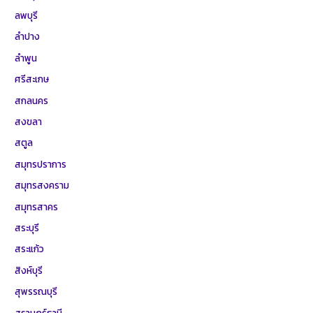
ลพบุรี
ลำปาง
ลำพูน
ศรีสะเกษ
สกลนคร
สงขลา
สตูล
สมุทรปราการ
สมุทรสงคราม
สมุทรสาคร
สระบุรี
สระแก้ว
สิงห์บุรี
สุพรรณบุรี
สุราษฎร์ธานี