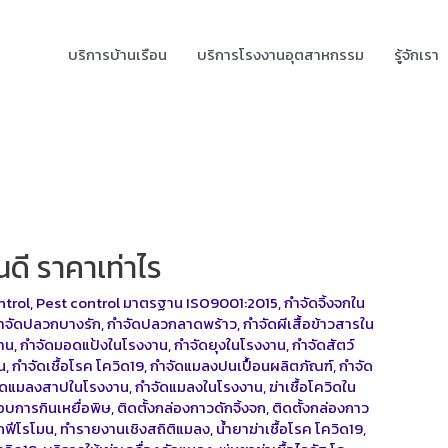
บริการบ้านเรือน
บริการโรงงานอุตสาหกรรม
รู้จักเรา
ดี ราคาเท่าไร
ntrol
,
Pest control มาตรฐาน ISO9001:2015
,
กำจัดจิ้งจกใน
ำจัดปลวกบางรัก
,
กำจัดปลวกลาดพร้าว
,
กำจัดผีเสื้อข้าวสารใน
าน
,
กำจัดมอดแป้งในโรงงาน
,
กำจัดยุงในโรงงาน
,
กำจัดสัตว์
น
,
กำจัดเชื้อโรค โควิด19
,
กำจัดแมลงปนเปื้อนผลิตภัณฑ์
,
กำจัด
ัดแมลงสาปในโรงงาน
,
กำจัดแมลงในโรงงาน
,
ฆ่าเชื้อโควิดใน
บการกินเหยื่อพิษ
,
ติดตั้งกล่องกาวดักจิ้งจก
,
ติดตั้งกล่องกาว
ักฟีโรโมน
,
ทำรายงานเชิงสถิติแมลง
,
น้ำยาฆ่าเชื้อโรค โควิด19
,