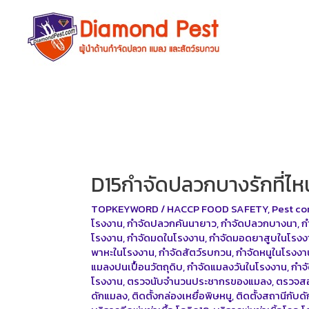
Skip
to
content
D15กำจัดปลวกบางรักที่ไหน
TOPKEYWORD
/
HACCP FOOD SAFETY
,
Pest co
โรงงาน
,
กำจัดปลวกคันนายาว
,
กำจัดปลวกบางนา
,
ก
โรงงาน
,
กำจัดมดในโรงงาน
,
กำจัดมอดยาสูบในโรงง
พาหะในโรงงาน
,
กำจัดสัตว์รบกวน
,
กำจัดหนูในโรงงา
แมลงปนเปื้อนวัตถุดิบ
,
กำจัดแมลงวันในโรงงาน
,
กำจ
โรงงาน
,
ตรวจนับจำนวนประชากรของแมลง
,
ตรวจสอ
ดักแมลง
,
ติดตั้งกล่องเหยื่อพิษหนู
,
ติดตั้งสถานีกับด