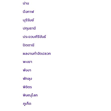
น่าน
บึงกาฬ
บุรีรัมย์
ปทุมธานี
ประจวบคีรีขันธ์
ปัตตานี
ผลงานกำจัดปลวก
พะเยา
พังงา
พัทลุง
พิจิตร
พิษณุโลก
ภูเก็ต