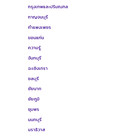
กรุงเทพและปริมณฑล
กาญจนบุรี
กำแพงเพชร
ขอนแก่น
ความรู้
จันทบุรี
ฉะเชิงเทรา
ชลบุรี
ชัยนาท
ชัยภูมิ
ชุมพร
นนทบุรี
นราธิวาส