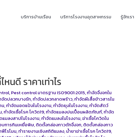
บริการบ้านเรือน
บริการโรงงานอุตสาหกรรม
รู้จักเรา
ไหนดี ราคาเท่าไร
ntrol
,
Pest control มาตรฐาน ISO9001:2015
,
กำจัดจิ้งจกใน
ำจัดปลวกบางรัก
,
กำจัดปลวกลาดพร้าว
,
กำจัดผีเสื้อข้าวสารใน
าน
,
กำจัดมอดแป้งในโรงงาน
,
กำจัดยุงในโรงงาน
,
กำจัดสัตว์
น
,
กำจัดเชื้อโรค โควิด19
,
กำจัดแมลงปนเปื้อนผลิตภัณฑ์
,
กำจัด
ัดแมลงสาปในโรงงาน
,
กำจัดแมลงในโรงงาน
,
ฆ่าเชื้อโควิดใน
บการกินเหยื่อพิษ
,
ติดตั้งกล่องกาวดักจิ้งจก
,
ติดตั้งกล่องกาว
ักฟีโรโมน
,
ทำรายงานเชิงสถิติแมลง
,
น้ำยาฆ่าเชื้อโรค โควิด19
,