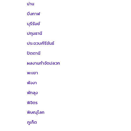
น่าน
บึงกาฬ
บุรีรัมย์
ปทุมธานี
ประจวบคีรีขันธ์
ปัตตานี
ผลงานกำจัดปลวก
พะเยา
พังงา
พัทลุง
พิจิตร
พิษณุโลก
ภูเก็ต