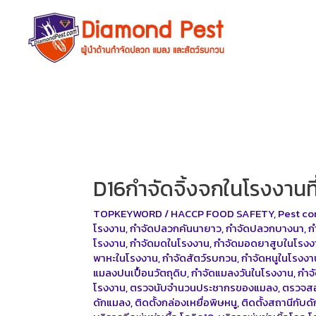
Skip
to
content
D16กำจัดจิ้งจกในโรงงานที่
TOPKEYWORD
/
HACCP FOOD SAFETY
,
Pest co
โรงงาน
,
กำจัดปลวกคันนายาว
,
กำจัดปลวกบางนา
,
ก
โรงงาน
,
กำจัดมดในโรงงาน
,
กำจัดมอดยาสูบในโรงง
พาหะในโรงงาน
,
กำจัดสัตว์รบกวน
,
กำจัดหนูในโรงงา
แมลงปนเปื้อนวัตถุดิบ
,
กำจัดแมลงวันในโรงงาน
,
กำจ
โรงงาน
,
ตรวจนับจำนวนประชากรของแมลง
,
ตรวจสอ
ดักแมลง
,
ติดตั้งกล่องเหยื่อพิษหนู
,
ติดตั้งสถานีกับด