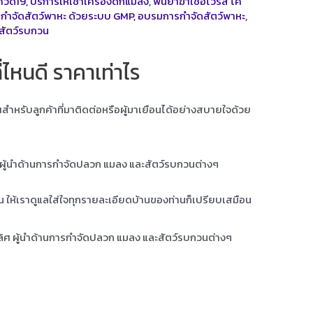
ควิด19
,
บริการให้เช่าเครื่องดักแมลง
,
พ่นยาฆ่าเชื้อไวรัส โค
กำจัดสัตว์พาหะ ด้วยระบบ GMP
,
อบรมการกำจัดสัตว์พาหะ
,
สัตว์รบกวน
ไหนดี ราคาเท่าไร
ุณสำหรับลูกค้าที่มาติดต่อหรือผู้มาเยือนได้อย่างสบายใจด้วย
ศ ผู้นำด้านการกำจัดปลวก แมลง และสัตว์รบกวนต่างๆ
าน ให้เราดูแลใส่ใจทุกรายละเอียดบ้านของท่านก็เปรียบเสมือน
เลิศ ผู้นำด้านการกำจัดปลวก แมลง และสัตว์รบกวนต่างๆ