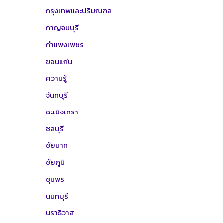
กรุงเทพและปริมณฑล
กาญจนบุรี
กำแพงเพชร
ขอนแก่น
ความรู้
จันทบุรี
ฉะเชิงเทรา
ชลบุรี
ชัยนาท
ชัยภูมิ
ชุมพร
นนทบุรี
นราธิวาส