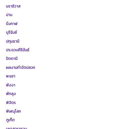
นราธิวาส
น่าน
บึงกาฬ
บุรีรัมย์
ปทุมธานี
ประจวบคีรีขันธ์
ปัตตานี
ผลงานกำจัดปลวก
พะเยา
พังงา
พัทลุง
พิจิตร
พิษณุโลก
ภูเก็ต
มหาสารคราม