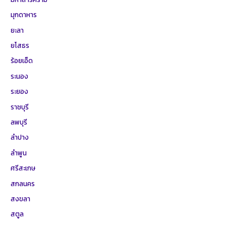
มุกดาหาร
ยะลา
ยโสธร
ร้อยเอ็ด
ระนอง
ระยอง
ราชบุรี
ลพบุรี
ลำปาง
ลำพูน
ศรีสะเกษ
สกลนคร
สงขลา
สตูล