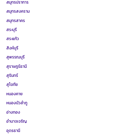
สมุทรปราการ
สมุทรสงคราม
สมุทรสาคร
สระบุรี
สระแก้ว
สิงห์บุรี
สุพรรณบุรี
สุราษฎร์ธานี
สุรินทร์
สุโขทัย
หนองคาย
หนองบัวลำภู
อ่างทอง
อำนาจเจริญ
อุดรธานี