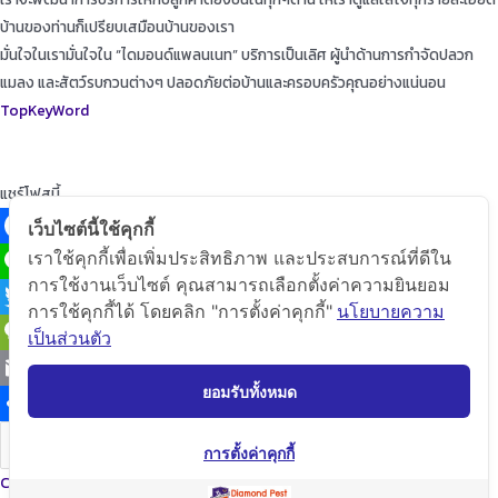
บ้านของท่านก็เปรียบเสมือนบ้านของเรา
มั่นใจในเรามั่นใจใน “ไดมอนด์แพลนเนท” บริการเป็นเลิศ ผู้นำด้านการกำจัดปลวก
แมลง และสัตว์รบกวนต่างๆ ปลอดภัยต่อบ้านและครอบครัวคุณอย่างแน่นอน
TopKeyWord
แชร์โฟสนี้
เว็บไซต์นี้ใช้คุกกี้
เราใช้คุกกี้เพื่อเพิ่มประสิทธิภาพ และประสบการณ์ที่ดีใน
Facebook
การใช้งานเว็บไซต์ คุณสามารถเลือกตั้งค่าความยินยอม
Line
การใช้คุกกี้ได้ โดยคลิก "การตั้งค่าคุกกี้"
นโยบายความ
Twitter
เป็นส่วนตัว
WeChat
ยอมรับทั้งหมด
Email
Share
คัดลอกลิ้ง
การตั้งค่าคุกกี้
Copyright © 2020 Diamond Planet (Thailand) Co.,Ltd. All Rights