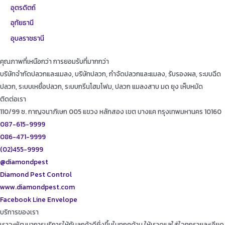
อุตรดิตถ์
อุทัยธานี
อุบลราชธานี
คุณภาพที่เหนือกว่า การยอมรับที่มากกว่า
บริษัทจำกัดปลวกและแมลง, บริษัทปลวก, กำจัดปลวกและแมลง, รับรองผล, ระบบฉีด
ปลวก, ระบบเหยื่อปลวก, ระบบกรีนโฮมโฟม, ปลวก แมลงสาบ มด ยุง เห็บหมัด
ติดต่อเรา
110/99 ซ. กาญจนาภิเษก 005 แขวง หลักสอง เขต บางแค กรุงเทพมหานคร 10160
087-615-9999
086-471-9999
(02)455-9999
@diamondpest
Diamond Pest Control
www.diamondpest.com
Facebook
Line
Envelope
บริการของเรา
เราจะพัฒนาการบริการให้กับลูกค้าดียิ่งขึ้นในทุกๆด้าน ให้เราดูแลใส่ใจทุกรายละเอียด