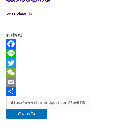
www.diamondpest.com
Post Views:
14
แชร์โฟสนี้
F
a
L
c
i
T
e
n
w
W
b
e
i
e
E
o
t
C
m
S
o
t
h
a
h
คัดลอกลิ้ง
k
e
a
i
a
r
t
l
r