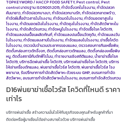
TOPKEYWORD
/
HACCP FOOD SAFETY
,
Pest control
,
Pest
control มาตรฐาน ISO9001:2015
,
กำจัดจิ้งจกในโรงงาน
,
กำจัดปลวก
คันนายาว
,
กำจัดปลวกบางนา
,
กำจัดปลวกบางรัก
,
กำจัดปลวกลาดพร้าว
,
กำจัดผีเสื้อข้าวสารในโรงงาน
,
กำจัดมดในโรงงาน
,
กำจัดมอดยาสูบใน
โรงงาน
,
กำจัดมอดแป้งในโรงงาน
,
กำจัดยุงในโรงงาน
,
กำจัดสัตว์พาหะใน
โรงงาน
,
กำจัดสัตว์รบกวน
,
กำจัดหนูในโรงงาน
,
กำจัดเชื้อโรค โควิด19
,
กำจัดแมลงปนเปื้อนผลิตภัณฑ์
,
กำจัดแมลงปนเปื้อนวัตถุดิบ
,
กำจัดแมลงวัน
ในโรงงาน
,
กำจัดแมลงสาปในโรงงาน
,
กำจัดแมลงในโรงงาน
,
ฆ่าเชื้อโควิด
ในโรงงาน
,
ตรวจนับจำนวนประชากรของแมลง
,
ตรวจสอบการกินเหยื่อพิษ
,
ติดตั้งกล่องกาวดักจิ้งจก
,
ติดตั้งกล่องกาวดักแมลง
,
ติดตั้งกล่องเหยื่อพิษ
หนู
,
ติดตั้งสถานีกับดักฟีโรโมน
,
ทำรายงานเชิงสถิติแมลง
,
น้ำยาฆ่าเชื้อโรค
โควิด19
,
บริการฉีดพ่นฆ่าเชื้อ โควิด19
,
บริการพ่นฆ่าเชิ้อโรค โควิด19
,
บริการ
ให้เช่าเครื่องดักแมลง
,
พ่นยาฆ่าเชื้อไวรัส โควิด19
,
พ่นยาฆ่าเชื้อไวรัส โรง
พยาบาล
,
รับปรึกษาการกำจัดสัตว์พาหะ ด้วยระบบ GMP
,
อบรมการกำจัด
สัตว์พาหะ
,
อบรมการกำจัดสัตว์พาหะในโรงงาน
,
อบรมการกำจัดสัตว์รบกวน
D16พ่นยาฆ่าเชื้อไวรัส โควิดที่ไหนดี ราคา
เท่าไร
บริการพ่นฆ่าเชื้อ สร้างความมั่นใจให้กับธุรกิจของคุณสำหรับลูกค้าที่มา
ติดต่อหรือผู้มาเยือนได้อย่างสบายใจด้วย บริการพ่นฆ่าเชื้อ