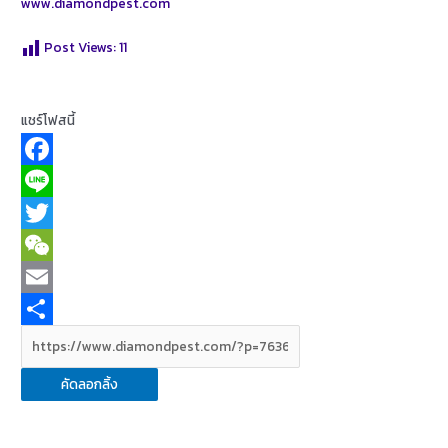
www.diamondpest.com
Post Views:
11
แชร์โฟสนี้
F
a
L
c
i
T
e
n
w
W
b
e
i
e
E
o
t
C
m
S
o
t
h
a
h
คัดลอกลิ้ง
k
e
a
i
a
r
t
l
r