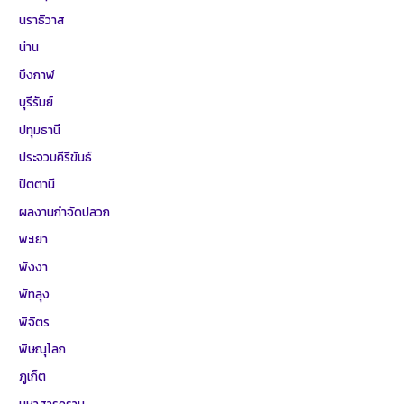
นราธิวาส
น่าน
บึงกาฬ
บุรีรัมย์
ปทุมธานี
ประจวบคีรีขันธ์
ปัตตานี
ผลงานกำจัดปลวก
พะเยา
พังงา
พัทลุง
พิจิตร
พิษณุโลก
ภูเก็ต
มหาสารคราม