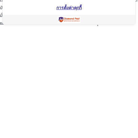
เราจะพัฒนาการบริการให้กับลูกค้าดียิ่งขึ้นในทุกๆด้าน ให้เราดูแลใส่ใจทุกรายละเอียด
บ้านของท่านก็เปรียบเสมือนบ้านของเรา
การตั้งค่าคุกกี้
มั่นใจในเรามั่นใจใน “ไดมอนด์แพลนเนท” บริการเป็นเลิศ ผู้นำด้านการกำจัดปลวก
แมลง และสัตว์รบกวนต่างๆ ปลอดภัยต่อบ้านและครอบครัวคุณอย่างแน่นอน
TopKeyWord
แชร์โฟสนี้
Facebook
Line
Twitter
WeChat
Email
Share
คัดลอกลิ้ง
Copyright © 2020 Diamond Planet (Thailand) Co.,Ltd. All Rights