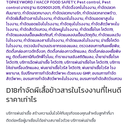
TOPKEYWORD
/
HACCP FOOD SAFETY
,
Pest control
,
Pest
control มาตรฐาน ISO9001:2015
,
กำจัดจิ้งจกในโรงงาน
,
กำจัดปลวก
คันนายาว
,
กำจัดปลวกบางนา
,
กำจัดปลวกบางรัก
,
กำจัดปลวกลาดพร้าว
,
กำจัดผีเสื้อข้าวสารในโรงงาน
,
กำจัดมดในโรงงาน
,
กำจัดมอดยาสูบใน
โรงงาน
,
กำจัดมอดแป้งในโรงงาน
,
กำจัดยุงในโรงงาน
,
กำจัดสัตว์พาหะใน
โรงงาน
,
กำจัดสัตว์รบกวน
,
กำจัดหนูในโรงงาน
,
กำจัดเชื้อโรค โควิด19
,
กำจัดแมลงปนเปื้อนผลิตภัณฑ์
,
กำจัดแมลงปนเปื้อนวัตถุดิบ
,
กำจัดแมลงวัน
ในโรงงาน
,
กำจัดแมลงสาปในโรงงาน
,
กำจัดแมลงในโรงงาน
,
ฆ่าเชื้อโควิด
ในโรงงาน
,
ตรวจนับจำนวนประชากรของแมลง
,
ตรวจสอบการกินเหยื่อพิษ
,
ติดตั้งกล่องกาวดักจิ้งจก
,
ติดตั้งกล่องกาวดักแมลง
,
ติดตั้งกล่องเหยื่อพิษ
หนู
,
ติดตั้งสถานีกับดักฟีโรโมน
,
ทำรายงานเชิงสถิติแมลง
,
น้ำยาฆ่าเชื้อโรค
โควิด19
,
บริการฉีดพ่นฆ่าเชื้อ โควิด19
,
บริการพ่นฆ่าเชิ้อโรค โควิด19
,
บริการ
ให้เช่าเครื่องดักแมลง
,
พ่นยาฆ่าเชื้อไวรัส โควิด19
,
พ่นยาฆ่าเชื้อไวรัส โรง
พยาบาล
,
รับปรึกษาการกำจัดสัตว์พาหะ ด้วยระบบ GMP
,
อบรมการกำจัด
สัตว์พาหะ
,
อบรมการกำจัดสัตว์พาหะในโรงงาน
,
อบรมการกำจัดสัตว์รบกวน
D18กำจัดผีเสื้อข้าวสารในโรงงานที่ไหนดี
ราคาเท่าไร
บริการพ่นฆ่าเชื้อ สร้างความมั่นใจให้กับธุรกิจของคุณสำหรับลูกค้าที่มา
ติดต่อหรือผู้มาเยือนได้อย่างสบายใจด้วย บริการพ่นฆ่าเชื้อ