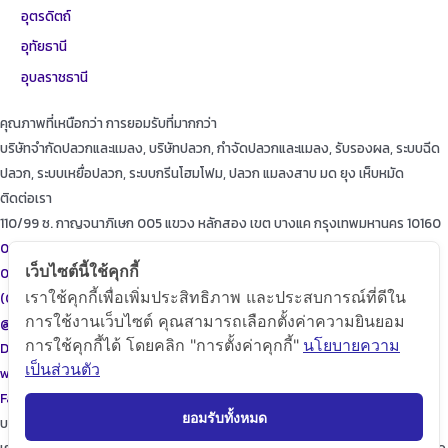
อุตรดิตถ์
อุทัยธานี
อุบลราชธานี
คุณภาพที่เหนือกว่า การยอมรับที่มากกว่า
บริษัทจำกัดปลวกและแมลง, บริษัทปลวก, กำจัดปลวกและแมลง, รับรองผล, ระบบฉีด
ปลวก, ระบบเหยื่อปลวก, ระบบกรีนโฮมโฟม, ปลวก แมลงสาบ มด ยุง เห็บหมัด
ติดต่อเรา
110/99 ซ. กาญจนาภิเษก 005 แขวง หลักสอง เขต บางแค กรุงเทพมหานคร 10160
087-615-9999
เว็บไซต์นี้ใช้คุกกี้
086-471-9999
เราใช้คุกกี้เพื่อเพิ่มประสิทธิภาพ และประสบการณ์ที่ดีใน
(02)455-9999
การใช้งานเว็บไซต์ คุณสามารถเลือกตั้งค่าความยินยอม
@diamondpest
การใช้คุกกี้ได้ โดยคลิก "การตั้งค่าคุกกี้"
นโยบายความ
Diamond Pest Control
เป็นส่วนตัว
www.diamondpest.com
Facebook
Line
Envelope
ยอมรับทั้งหมด
บริการของเรา