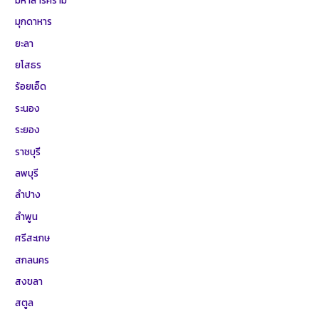
มุกดาหาร
ยะลา
ยโสธร
ร้อยเอ็ด
ระนอง
ระยอง
ราชบุรี
ลพบุรี
ลำปาง
ลำพูน
ศรีสะเกษ
สกลนคร
สงขลา
สตูล