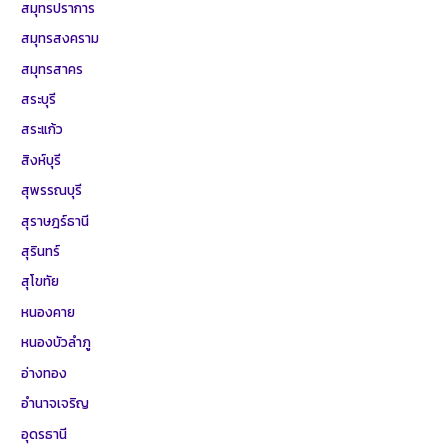
สมุทรปราการ
สมุทรสงคราม
สมุทรสาคร
สระบุรี
สระแก้ว
สิงห์บุรี
สุพรรณบุรี
สุราษฎร์ธานี
สุรินทร์
สุโขทัย
หนองคาย
หนองบัวลำภู
อ่างทอง
อำนาจเจริญ
อุดรธานี