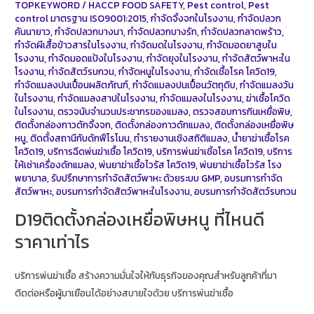
TOPKEYWORD
/
HACCP FOOD SAFETY
,
Pest control
,
Pest
control มาตรฐาน ISO9001:2015
,
กำจัดจิ้งจกในโรงงาน
,
กำจัดปลวก
คันนายาว
,
กำจัดปลวกบางนา
,
กำจัดปลวกบางรัก
,
กำจัดปลวกลาดพร้าว
,
กำจัดผีเสื้อข้าวสารในโรงงาน
,
กำจัดมดในโรงงาน
,
กำจัดมอดยาสูบใน
โรงงาน
,
กำจัดมอดแป้งในโรงงาน
,
กำจัดยุงในโรงงาน
,
กำจัดสัตว์พาหะใน
โรงงาน
,
กำจัดสัตว์รบกวน
,
กำจัดหนูในโรงงาน
,
กำจัดเชื้อโรค โควิด19
,
กำจัดแมลงปนเปื้อนผลิตภัณฑ์
,
กำจัดแมลงปนเปื้อนวัตถุดิบ
,
กำจัดแมลงวัน
ในโรงงาน
,
กำจัดแมลงสาปในโรงงาน
,
กำจัดแมลงในโรงงาน
,
ฆ่าเชื้อโควิด
ในโรงงาน
,
ตรวจนับจำนวนประชากรของแมลง
,
ตรวจสอบการกินเหยื่อพิษ
,
ติดตั้งกล่องกาวดักจิ้งจก
,
ติดตั้งกล่องกาวดักแมลง
,
ติดตั้งกล่องเหยื่อพิษ
หนู
,
ติดตั้งสถานีกับดักฟีโรโมน
,
ทำรายงานเชิงสถิติแมลง
,
น้ำยาฆ่าเชื้อโรค
โควิด19
,
บริการฉีดพ่นฆ่าเชื้อ โควิด19
,
บริการพ่นฆ่าเชิ้อโรค โควิด19
,
บริการ
ให้เช่าเครื่องดักแมลง
,
พ่นยาฆ่าเชื้อไวรัส โควิด19
,
พ่นยาฆ่าเชื้อไวรัส โรง
พยาบาล
,
รับปรึกษาการกำจัดสัตว์พาหะ ด้วยระบบ GMP
,
อบรมการกำจัด
สัตว์พาหะ
,
อบรมการกำจัดสัตว์พาหะในโรงงาน
,
อบรมการกำจัดสัตว์รบกวน
D19ติดตั้งกล่องเหยื่อพิษหนู ที่ไหนดี
ราคาเท่าไร
บริการพ่นฆ่าเชื้อ สร้างความมั่นใจให้กับธุรกิจของคุณสำหรับลูกค้าที่มา
ติดต่อหรือผู้มาเยือนได้อย่างสบายใจด้วย บริการพ่นฆ่าเชื้อ