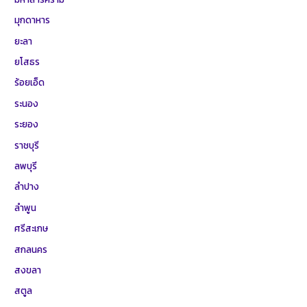
มุกดาหาร
ยะลา
ยโสธร
ร้อยเอ็ด
ระนอง
ระยอง
ราชบุรี
ลพบุรี
ลำปาง
ลำพูน
ศรีสะเกษ
สกลนคร
สงขลา
สตูล