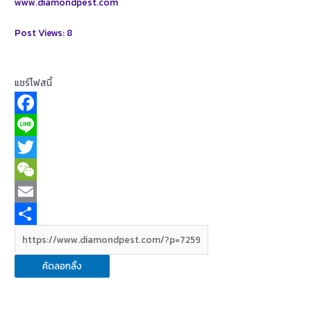
www.diamondpest.com
Post Views:
8
แชร์โฟสนี้
F
a
L
c
i
T
e
n
w
W
b
e
i
e
E
o
t
C
m
S
o
t
h
a
h
คัดลอกลิ้ง
k
e
a
i
a
r
t
l
r