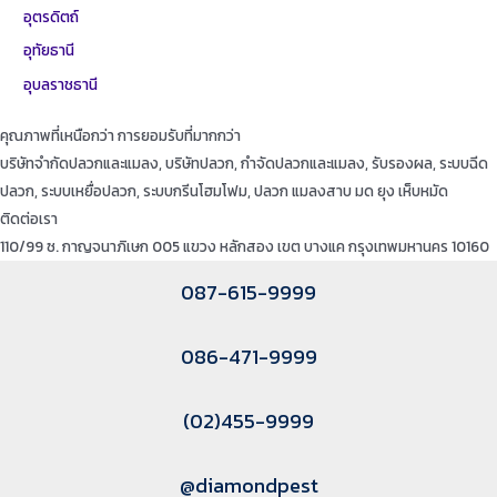
อุตรดิตถ์
อุทัยธานี
อุบลราชธานี
คุณภาพที่เหนือกว่า การยอมรับที่มากกว่า
บริษัทจำกัดปลวกและแมลง, บริษัทปลวก, กำจัดปลวกและแมลง, รับรองผล, ระบบฉีด
ปลวก, ระบบเหยื่อปลวก, ระบบกรีนโฮมโฟม, ปลวก แมลงสาบ มด ยุง เห็บหมัด
ติดต่อเรา
110/99 ซ. กาญจนาภิเษก 005 แขวง หลักสอง เขต บางแค กรุงเทพมหานคร 10160
087-615-9999
086-471-9999
(02)455-9999
@diamondpest