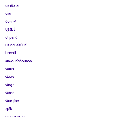
นราธิวาส
น่าน
บึงกาฬ
บุรีรัมย์
ปทุมธานี
ประจวบคีรีขันธ์
ปัตตานี
ผลงานกำจัดปลวก
พะเยา
พังงา
พัทลุง
พิจิตร
พิษณุโลก
ภูเก็ต
มหาสารคราม