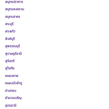
สมุทรปราการ
สมุทรสงคราม
สมุทรสาคร
สระบุรี
สระแก้ว
สิงห์บุรี
สุพรรณบุรี
สุราษฎร์ธานี
สุรินทร์
สุโขทัย
หนองคาย
หนองบัวลำภู
อ่างทอง
อำนาจเจริญ
อุดรธานี