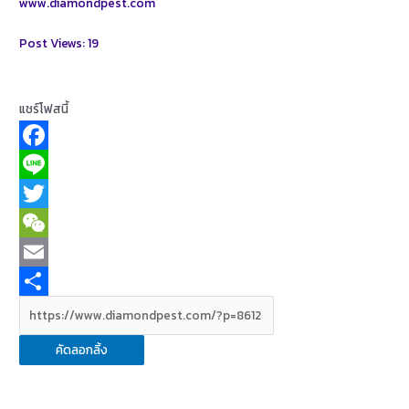
www.diamondpest.com
Post Views:
19
แชร์โฟสนี้
F
a
L
c
i
T
e
n
w
W
b
e
i
e
E
o
t
C
m
S
o
t
h
a
h
คัดลอกลิ้ง
k
e
a
i
a
r
t
l
r