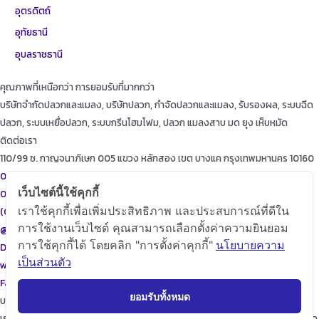
อุตรดิตถ์
อุทัยธานี
อุบลราชธานี
คุณภาพที่เหนือกว่า การยอมรับที่มากกว่า
บริษัทจำกัดปลวกและแมลง, บริษัทปลวก, กำจัดปลวกและแมลง, รับรองผล, ระบบฉีด
ปลวก, ระบบเหยื่อปลวก, ระบบกรีนโฮมโฟม, ปลวก แมลงสาบ มด ยุง เห็บหมัด
ติดต่อเรา
110/99 ซ. กาญจนาภิเษก 005 แขวง หลักสอง เขต บางแค กรุงเทพมหานคร 10160
087-615-9999
เว็บไซต์นี้ใช้คุกกี้
086-471-9999
เราใช้คุกกี้เพื่อเพิ่มประสิทธิภาพ และประสบการณ์ที่ดีใน
(02)455-9999
การใช้งานเว็บไซต์ คุณสามารถเลือกตั้งค่าความยินยอม
@diamondpest
การใช้คุกกี้ได้ โดยคลิก "การตั้งค่าคุกกี้"
นโยบายความ
Diamond Pest Control
เป็นส่วนตัว
www.diamondpest.com
Facebook
Line
Envelope
ยอมรับทั้งหมด
บริการของเรา
เราจะพัฒนาการบริการให้กับลูกค้าดียิ่งขึ้นในทุกๆด้าน ให้เราดูแลใส่ใจทุกรายละเอียด