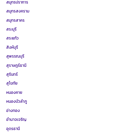
สมุทรปราการ
สมุทรสงคราม
สมุทรสาคร
สระบุรี
สระแก้ว
สิงห์บุรี
สุพรรณบุรี
สุราษฎร์ธานี
สุรินทร์
สุโขทัย
หนองคาย
หนองบัวลำภู
อ่างทอง
อำนาจเจริญ
อุดรธานี