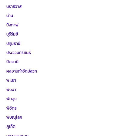
นราธิวาส
น่าน
บึงกาฬ
บุรีรัมย์
ปทุมธานี
ประจวบคีรีขันธ์
ปัตตานี
ผลงานกำจัดปลวก
พะเยา
พังงา
พัทลุง
พิจิตร
พิษณุโลก
ภูเก็ต
มหาสารคราม