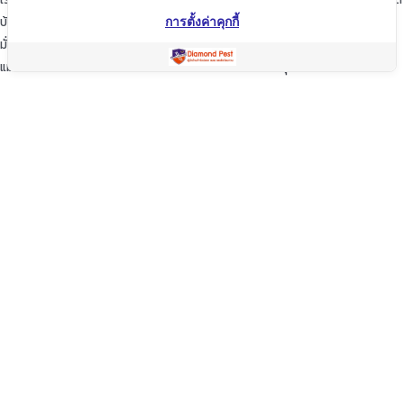
บ้านของท่านก็เปรียบเสมือนบ้านของเรา
การตั้งค่าคุกกี้
มั่นใจในเรามั่นใจใน “ไดมอนด์แพลนเนท” บริการเป็นเลิศ ผู้นำด้านการกำจัดปลวก
แมลง และสัตว์รบกวนต่างๆ ปลอดภัยต่อบ้านและครอบครัวคุณอย่างแน่นอน
TopKeyWord
แชร์โฟสนี้
Facebook
Line
Twitter
WeChat
Email
Share
คัดลอกลิ้ง
Copyright © 2020 Diamond Planet (Thailand) Co.,Ltd. All Rights