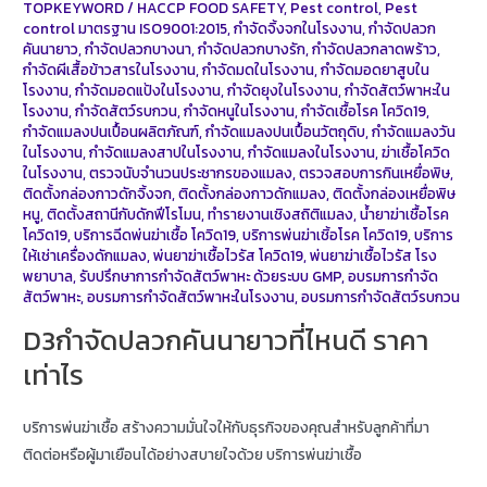
TOPKEYWORD
/
HACCP FOOD SAFETY
,
Pest control
,
Pest
control มาตรฐาน ISO9001:2015
,
กำจัดจิ้งจกในโรงงาน
,
กำจัดปลวก
คันนายาว
,
กำจัดปลวกบางนา
,
กำจัดปลวกบางรัก
,
กำจัดปลวกลาดพร้าว
,
กำจัดผีเสื้อข้าวสารในโรงงาน
,
กำจัดมดในโรงงาน
,
กำจัดมอดยาสูบใน
โรงงาน
,
กำจัดมอดแป้งในโรงงาน
,
กำจัดยุงในโรงงาน
,
กำจัดสัตว์พาหะใน
โรงงาน
,
กำจัดสัตว์รบกวน
,
กำจัดหนูในโรงงาน
,
กำจัดเชื้อโรค โควิด19
,
กำจัดแมลงปนเปื้อนผลิตภัณฑ์
,
กำจัดแมลงปนเปื้อนวัตถุดิบ
,
กำจัดแมลงวัน
ในโรงงาน
,
กำจัดแมลงสาปในโรงงาน
,
กำจัดแมลงในโรงงาน
,
ฆ่าเชื้อโควิด
ในโรงงาน
,
ตรวจนับจำนวนประชากรของแมลง
,
ตรวจสอบการกินเหยื่อพิษ
,
ติดตั้งกล่องกาวดักจิ้งจก
,
ติดตั้งกล่องกาวดักแมลง
,
ติดตั้งกล่องเหยื่อพิษ
หนู
,
ติดตั้งสถานีกับดักฟีโรโมน
,
ทำรายงานเชิงสถิติแมลง
,
น้ำยาฆ่าเชื้อโรค
โควิด19
,
บริการฉีดพ่นฆ่าเชื้อ โควิด19
,
บริการพ่นฆ่าเชิ้อโรค โควิด19
,
บริการ
ให้เช่าเครื่องดักแมลง
,
พ่นยาฆ่าเชื้อไวรัส โควิด19
,
พ่นยาฆ่าเชื้อไวรัส โรง
พยาบาล
,
รับปรึกษาการกำจัดสัตว์พาหะ ด้วยระบบ GMP
,
อบรมการกำจัด
สัตว์พาหะ
,
อบรมการกำจัดสัตว์พาหะในโรงงาน
,
อบรมการกำจัดสัตว์รบกวน
D3กำจัดปลวกคันนายาวที่ไหนดี ราคา
เท่าไร
บริการพ่นฆ่าเชื้อ สร้างความมั่นใจให้กับธุรกิจของคุณสำหรับลูกค้าที่มา
ติดต่อหรือผู้มาเยือนได้อย่างสบายใจด้วย บริการพ่นฆ่าเชื้อ