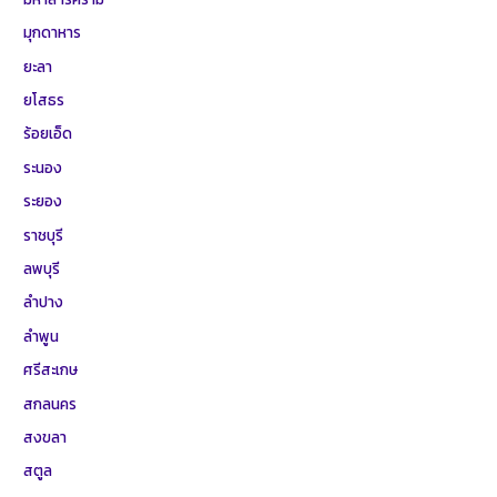
มุกดาหาร
ยะลา
ยโสธร
ร้อยเอ็ด
ระนอง
ระยอง
ราชบุรี
ลพบุรี
ลำปาง
ลำพูน
ศรีสะเกษ
สกลนคร
สงขลา
สตูล