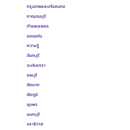
กรุงเทพและปริมณฑล
กาญจนบุรี
กำแพงเพชร
ขอนแก่น
ความรู้
จันทบุรี
ฉะเชิงเทรา
ชลบุรี
ชัยนาท
ชัยภูมิ
ชุมพร
นนทบุรี
นราธิวาส