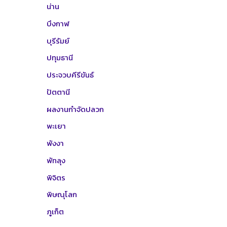
น่าน
บึงกาฬ
บุรีรัมย์
ปทุมธานี
ประจวบคีรีขันธ์
ปัตตานี
ผลงานกำจัดปลวก
พะเยา
พังงา
พัทลุง
พิจิตร
พิษณุโลก
ภูเก็ต