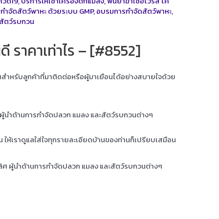
ควิด19
,
บริการให้เช่าเครื่องดักแมลง
,
พ่นยาฆ่าเชื้อไวรัส โค
กำจัดสัตว์พาหะ ด้วยระบบ GMP
,
อบรมการกำจัดสัตว์พาหะ
,
สัตว์รบกวน
ี ราคาเท่าไร – [#8552]
ุณสำหรับลูกค้าที่มาติดต่อหรือผู้มาเยือนได้อย่างสบายใจด้วย
ศ ผู้นำด้านการกำจัดปลวก แมลง และสัตว์รบกวนต่างๆ
าน ให้เราดูแลใส่ใจทุกรายละเอียดบ้านของท่านก็เปรียบเสมือน
เลิศ ผู้นำด้านการกำจัดปลวก แมลง และสัตว์รบกวนต่างๆ