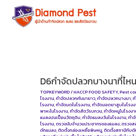
Skip
to
content
D6กำจัดปลวกบางนาที่ไหนด
TOPKEYWORD
/
HACCP FOOD SAFETY
,
Pest co
โรงงาน
,
กำจัดปลวกคันนายาว
,
กำจัดปลวกบางนา
,
ก
โรงงาน
,
กำจัดมดในโรงงาน
,
กำจัดมอดยาสูบในโรงง
พาหะในโรงงาน
,
กำจัดสัตว์รบกวน
,
กำจัดหนูในโรงงา
แมลงปนเปื้อนวัตถุดิบ
,
กำจัดแมลงวันในโรงงาน
,
กำจ
โรงงาน
,
ตรวจนับจำนวนประชากรของแมลง
,
ตรวจสอ
ดักแมลง
,
ติดตั้งกล่องเหยื่อพิษหนู
,
ติดตั้งสถานีกับด