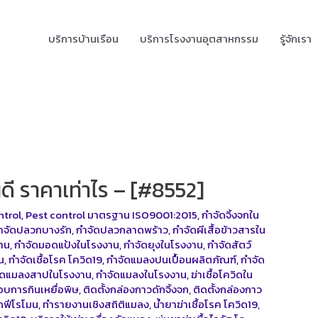
บริการบ้านเรือน
บริการโรงงานอุตสาหกรรม
รู้จักเรา
ี ราคาเท่าไร – [#8552]
ntrol
,
Pest control มาตรฐาน ISO9001:2015
,
กำจัดจิ้งจกใน
ำจัดปลวกบางรัก
,
กำจัดปลวกลาดพร้าว
,
กำจัดผีเสื้อข้าวสารใน
าน
,
กำจัดมอดแป้งในโรงงาน
,
กำจัดยุงในโรงงาน
,
กำจัดสัตว์
น
,
กำจัดเชื้อโรค โควิด19
,
กำจัดแมลงปนเปื้อนผลิตภัณฑ์
,
กำจัด
ัดแมลงสาปในโรงงาน
,
กำจัดแมลงในโรงงาน
,
ฆ่าเชื้อโควิดใน
บการกินเหยื่อพิษ
,
ติดตั้งกล่องกาวดักจิ้งจก
,
ติดตั้งกล่องกาว
ักฟีโรโมน
,
ทำรายงานเชิงสถิติแมลง
,
น้ำยาฆ่าเชื้อโรค โควิด19
,