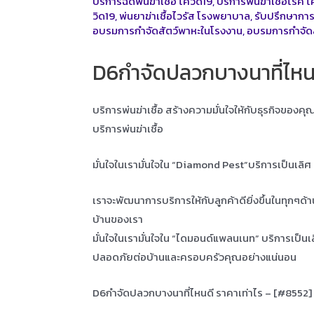
บริการฉีดพ่นฆ่าเชื้อ โควิด19
,
บริการพ่นฆ่าเชิ้อโรค โ
วิด19
,
พ่นยาฆ่าเชื้อไวรัส โรงพยาบาล
,
รับปรึกษาการ
อบรมการกำจัดสัตว์พาหะในโรงงาน
,
อบรมการกำจัด
D6กำจัดปลวกบางนาที่ไหนด
บริการพ่นฆ่าเชื้อ สร้างความมั่นใจให้กับธุรกิจของค
บริการพ่นฆ่าเชื้อ
มั่นใจในเรามั่นใจใน “Diamond Pest”บริการเป็นเลิ
เราจะพัฒนาการบริการให้กับลูกค้าดียิ่งขึ้นในทุกๆด้
บ้านของเรา
มั่นใจในเรามั่นใจใน “ไดมอนด์แพลนเนท” บริการเป็น
ปลอดภัยต่อบ้านและครอบครัวคุณอย่างแน่นอน
D6กำจัดปลวกบางนาที่ไหนดี ราคาเท่าไร – [#8552]