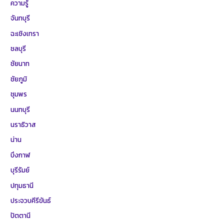
ความรู้
จันทบุรี
ฉะเชิงเทรา
ชลบุรี
ชัยนาท
ชัยภูมิ
ชุมพร
นนทบุรี
นราธิวาส
น่าน
บึงกาฬ
บุรีรัมย์
ปทุมธานี
ประจวบคีรีขันธ์
ปัตตานี