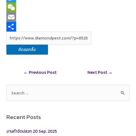
c
i
T
e
n
w
W
b
e
i
e
E
o
t
C
m
S
o
t
h
a
h
คัดลอกลิ้ง
k
e
a
i
a
r
t
l
r
Post
←
Previous Post
Next Post
→
e
navigation
S
e
a
r
Recent Posts
c
h
งานกำจัดปลวก 20 Sep. 2025