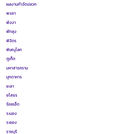
ผลงานกำจัดปลวก
พะเยา
พังงา
พัทลุง
พิจิตร
พิษณุโลก
ภูเก็ต
มหาสารคราม
มุกดาหาร
ยะลา
ยโสธร
ร้อยเอ็ด
ระนอง
ระยอง
ราชบุรี