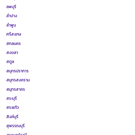
ลพบุรี
ลำปาง
ลำพูน
ศรีสะเกษ
สกลนคร
สงขลา
สตูล
สมุทรปราการ
สมุทรสงคราม
สมุทรสาคร
สระบุรี
สระแก้ว
สิงห์บุรี
สุพรรณบุรี
สุราษฎร์ธานี