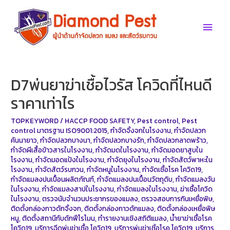
Skip
to
Main
content
Men
D7พ่นยาฆ่าเชื้อไวรัส โควิดที่ไหนดี
ราคาเท่าไร
TOPKEYWORD
/
HACCP FOOD SAFETY
,
Pest control
,
Pest
control มาตรฐาน ISO9001:2015
,
กำจัดจิ้งจกในโรงงาน
,
กำจัดปลวก
คันนายาว
,
กำจัดปลวกบางนา
,
กำจัดปลวกบางรัก
,
กำจัดปลวกลาดพร้าว
,
กำจัดผีเสื้อข้าวสารในโรงงาน
,
กำจัดมดในโรงงาน
,
กำจัดมอดยาสูบใน
โรงงาน
,
กำจัดมอดแป้งในโรงงาน
,
กำจัดยุงในโรงงาน
,
กำจัดสัตว์พาหะใน
โรงงาน
,
กำจัดสัตว์รบกวน
,
กำจัดหนูในโรงงาน
,
กำจัดเชื้อโรค โควิด19
,
กำจัดแมลงปนเปื้อนผลิตภัณฑ์
,
กำจัดแมลงปนเปื้อนวัตถุดิบ
,
กำจัดแมลงวัน
ในโรงงาน
,
กำจัดแมลงสาปในโรงงาน
,
กำจัดแมลงในโรงงาน
,
ฆ่าเชื้อโควิด
ในโรงงาน
,
ตรวจนับจำนวนประชากรของแมลง
,
ตรวจสอบการกินเหยื่อพิษ
,
ติดตั้งกล่องกาวดักจิ้งจก
,
ติดตั้งกล่องกาวดักแมลง
,
ติดตั้งกล่องเหยื่อพิษ
หนู
,
ติดตั้งสถานีกับดักฟีโรโมน
,
ทำรายงานเชิงสถิติแมลง
,
น้ำยาฆ่าเชื้อโรค
โควิด19
,
บริการฉีดพ่นฆ่าเชื้อ โควิด19
,
บริการพ่นฆ่าเชิ้อโรค โควิด19
,
บริการ