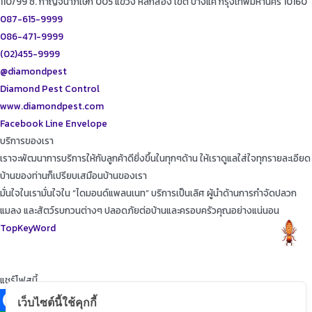
110/99 ซ. กาญจนาภิเษก 005 แขวง หลักสอง เขต บางแค กรุงเทพมหานคร 10160
087-615-9999
086-471-9999
(02)455-9999
@diamondpest
Diamond Pest Control
www.diamondpest.com
Facebook
Line
Envelope
บริการของเรา
เราจะพัฒนาการบริการให้กับลูกค้าดียิ่งขึ้นในทุกๆด้าน ให้เราดูแลใส่ใจทุกรายละเอียด
บ้านของท่านก็เปรียบเสมือนบ้านของเรา
มั่นใจในเรามั่นใจใน “ไดมอนด์แพลนเนท” บริการเป็นเลิศ ผู้นำด้านการกำจัดปลวก
แมลง และสัตว์รบกวนต่างๆ ปลอดภัยต่อบ้านและครอบครัวคุณอย่างแน่นอน
TopKeyWord
แชร์โฟสนี้
เว็บไซต์นี้ใช้คุกกี้