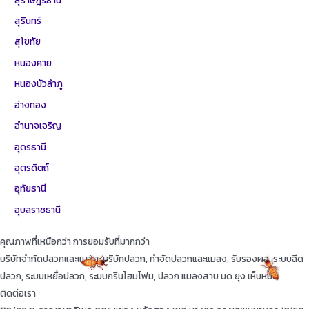
สุรินทร์
สุโขทัย
หนองคาย
หนองบัวลำภู
อ่างทอง
อำนาจเจริญ
อุดรธานี
อุตรดิตถ์
อุทัยธานี
อุบลราชธานี
คุณภาพที่เหนือกว่า การยอมรับที่มากกว่า
บริษัทจำกัดปลวกและแมลง, บริษัทปลวก, กำจัดปลวกและแมลง, รับรองผล, ระบบฉีด
ปลวก, ระบบเหยื่อปลวก, ระบบกรีนโฮมโฟม, ปลวก แมลงสาบ มด ยุง เห็บหมัด
ติดต่อเรา