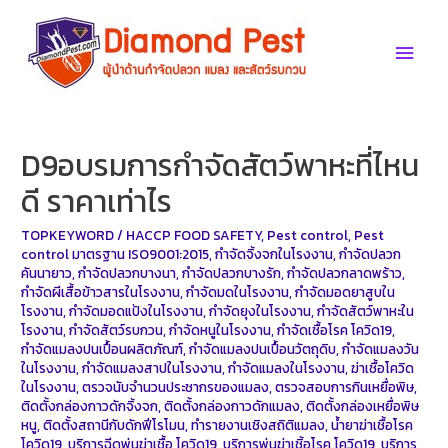
Skip
to
Main
content
Men
D9อบรมการกำจัดสัตว์พาหะที่ไหน
ดี ราคาเท่าไร
TOPKEYWORD
/
HACCP FOOD SAFETY
,
Pest control
,
Pest
control มาตรฐาน ISO9001:2015
,
กำจัดจิ้งจกในโรงงาน
,
กำจัดปลวก
คันนายาว
,
กำจัดปลวกบางนา
,
กำจัดปลวกบางรัก
,
กำจัดปลวกลาดพร้าว
,
กำจัดผีเสื้อข้าวสารในโรงงาน
,
กำจัดมดในโรงงาน
,
กำจัดมอดยาสูบใน
โรงงาน
,
กำจัดมอดแป้งในโรงงาน
,
กำจัดยุงในโรงงาน
,
กำจัดสัตว์พาหะใน
โรงงาน
,
กำจัดสัตว์รบกวน
,
กำจัดหนูในโรงงาน
,
กำจัดเชื้อโรค โควิด19
,
กำจัดแมลงปนเปื้อนผลิตภัณฑ์
,
กำจัดแมลงปนเปื้อนวัตถุดิบ
,
กำจัดแมลงวัน
ในโรงงาน
,
กำจัดแมลงสาปในโรงงาน
,
กำจัดแมลงในโรงงาน
,
ฆ่าเชื้อโควิด
ในโรงงาน
,
ตรวจนับจำนวนประชากรของแมลง
,
ตรวจสอบการกินเหยื่อพิษ
,
ติดตั้งกล่องกาวดักจิ้งจก
,
ติดตั้งกล่องกาวดักแมลง
,
ติดตั้งกล่องเหยื่อพิษ
หนู
,
ติดตั้งสถานีกับดักฟีโรโมน
,
ทำรายงานเชิงสถิติแมลง
,
น้ำยาฆ่าเชื้อโรค
โควิด19
,
บริการฉีดพ่นฆ่าเชื้อ โควิด19
,
บริการพ่นฆ่าเชิ้อโรค โควิด19
,
บริการ