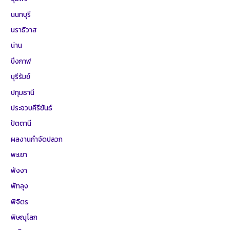
นนทบุรี
นราธิวาส
น่าน
บึงกาฬ
บุรีรัมย์
ปทุมธานี
ประจวบคีรีขันธ์
ปัตตานี
ผลงานกำจัดปลวก
พะเยา
พังงา
พัทลุง
พิจิตร
พิษณุโลก