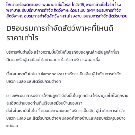
ให้เช่าเครื่องดักแมลง
,
พ่นยาฆ่าเชื้อไวรัส โควิด19
,
พ่นยาฆ่าเชื้อไวรัส โรง
พยาบาล
,
รับปรึกษาการกำจัดสัตว์พาหะ ด้วยระบบ GMP
,
อบรมการกำจัด
สัตว์พาหะ
,
อบรมการกำจัดสัตว์พาหะในโรงงาน
,
อบรมการกำจัดสัตว์รบกวน
D9อบรมการกำจัดสัตว์พาหะที่ไหนดี
ราคาเท่าไร
บริการพ่นฆ่าเชื้อ สร้างความมั่นใจให้กับธุรกิจของคุณสำหรับลูกค้าที่มา
ติดต่อหรือผู้มาเยือนได้อย่างสบายใจด้วย บริการพ่นฆ่าเชื้อ
มั่นใจในเรามั่นใจใน “Diamond Pest”บริการเป็นเลิศ ผู้นำด้านการกำจัด
ปลวก แมลง และสัตว์รบกวนต่างๆ
เราจะพัฒนาการบริการให้กับลูกค้าดียิ่งขึ้นในทุกๆด้าน ให้เราดูแลใส่ใจทุกราย
ละเอียดบ้านของท่านก็เปรียบเสมือนบ้านของเรา
มั่นใจในเรามั่นใจใน “ไดมอนด์แพลนเนท” บริการเป็นเลิศ ผู้นำด้านการกำจัด
ปลวก แมลง และสัตว์รบกวนต่างๆ ปลอดภัยต่อบ้านและครอบครัวคุณอย่าง
แน่นอน