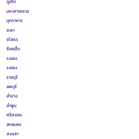
ภูเก็ต
มหาสารคราม
มุกดาหาร
ยะลา
ยโสธร
ร้อยเอ็ด
ระนอง
ระยอง
ราชบุรี
ลพบุรี
ลำปาง
ลำพูน
ศรีสะเกษ
สกลนคร
สงขลา