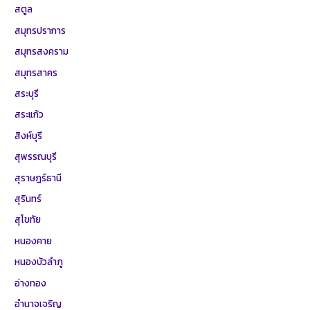
สตูล
สมุทรปราการ
สมุทรสงคราม
สมุทรสาคร
สระบุรี
สระแก้ว
สิงห์บุรี
สุพรรณบุรี
สุราษฎร์ธานี
สุรินทร์
สุโขทัย
หนองคาย
หนองบัวลำภู
อ่างทอง
อำนาจเจริญ