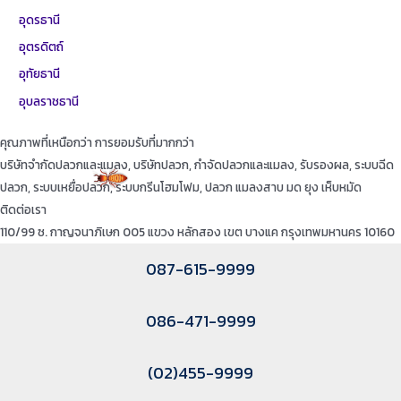
อุดรธานี
อุตรดิตถ์
อุทัยธานี
อุบลราชธานี
คุณภาพที่เหนือกว่า การยอมรับที่มากกว่า
บริษัทจำกัดปลวกและแมลง, บริษัทปลวก, กำจัดปลวกและแมลง, รับรองผล, ระบบฉีด
ปลวก, ระบบเหยื่อปลวก, ระบบกรีนโฮมโฟม, ปลวก แมลงสาบ มด ยุง เห็บหมัด
ติดต่อเรา
110/99 ซ. กาญจนาภิเษก 005 แขวง หลักสอง เขต บางแค กรุงเทพมหานคร 10160
087-615-9999
086-471-9999
(02)455-9999