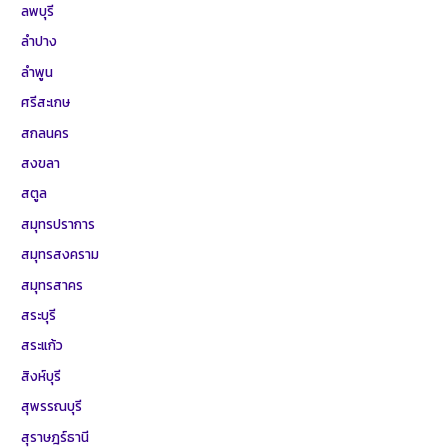
ลพบุรี
ลำปาง
ลำพูน
ศรีสะเกษ
สกลนคร
สงขลา
สตูล
สมุทรปราการ
สมุทรสงคราม
สมุทรสาคร
สระบุรี
สระแก้ว
สิงห์บุรี
สุพรรณบุรี
สุราษฎร์ธานี