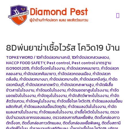
Skip
to
Mai
content
Men
8Dพ่นยาฆ่าเชื้อไวรัส โควิด19 บ้าน
TOPKEYWORD
/
1Dกำจัดปลวกบางกะปิ
,
1Dกำจัดปลวกสวนหลวง
,
HACCP FOOD SAFETY
,
Pest control
,
Pest control มาตรฐาน
ISO9001:2015
,
กำจัดจิ้งจกในโรงงาน
,
กำจัดปลวกคนนายาว
,
กำจัดปลวก
คลองสาน
,
กำจัดปลวกคันนายาว
,
กำจัดปลวกดอนเมือง
,
กำจัดปลวก
ตลิ่งชัน
,
กำจัดปลวกบางนา
,
กำจัดปลวกบางรัก
,
กำจัดปลวกบึงกุ่ม
,
กำจัด
ปลวกมีนบุรี
,
กำจัดปลวกลาดพร้าว
,
กำจัดปลวกสะพานสูง
,
กำจัดผีเสื้อ
ข้าวสารในโรงงาน
,
กำจัดมดในโรงงาน
,
กำจัดมอดยาสูบในโรงงาน
,
กำจัด
มอดแป้งในโรงงาน
,
กำจัดยุงในโรงงาน
,
กำจัดสัตว์พาหะในโรงงาน
,
กำจัด
สัตว์รบกวน
,
กำจัดหนูในโรงงาน
,
กำจัดเชื้อโรค โควิด19
,
กำจัดแมลงปนเปื้อน
ผลิตภัณฑ์
,
กำจัดแมลงปนเปื้อนวัตถุดิบ
,
กำจัดแมลงวันในโรงงาน
,
กำจัด
แมลงสาปในโรงงาน
,
กำจัดแมลงในโรงงาน
,
ฆ่าเชื้อโควิดในโรงงาน
,
ตรวจ
นับจำนวนประชากรของแมลง
,
ตรวจสอบการกินเหยื่อพิษ
,
ติดตั้งกล่องกาว
ดักจิ้งจก
,
ติดตั้งกล่องกาวดักแมลง
,
ติดตั้งกล่องเหยื่อพิษหนู
,
ติดตั้งสถานี
กับดักฟีโรโมน
,
ทำรายงานเชิงสถิติแมลง
,
น้ำยาฆ่าเชื้อโรค โควิด19
,
บริการ