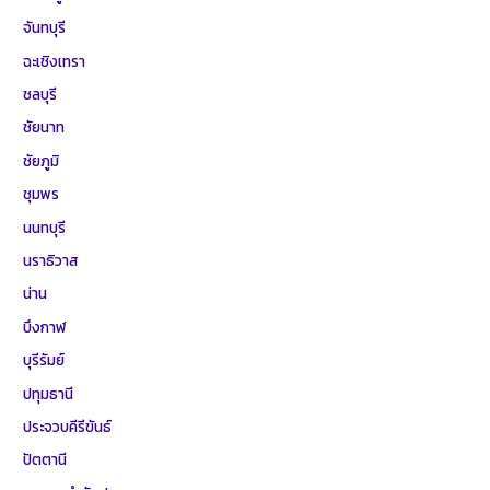
จันทบุรี
ฉะเชิงเทรา
ชลบุรี
ชัยนาท
ชัยภูมิ
ชุมพร
นนทบุรี
นราธิวาส
น่าน
บึงกาฬ
บุรีรัมย์
ปทุมธานี
ประจวบคีรีขันธ์
ปัตตานี