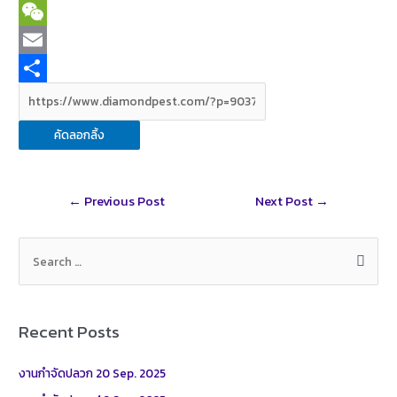
c
i
T
e
n
w
W
b
e
i
e
E
o
t
C
m
S
o
t
h
a
h
คัดลอกลิ้ง
k
e
a
i
a
r
t
l
r
Post
←
Previous Post
Next Post
→
e
navigation
S
e
a
r
Recent Posts
c
h
งานกำจัดปลวก 20 Sep. 2025
f