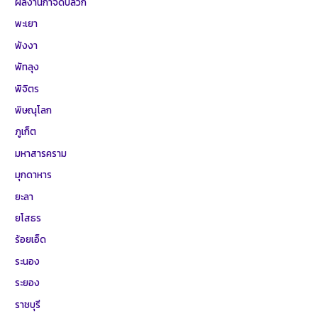
ผลงานกำจัดปลวก
พะเยา
พังงา
พัทลุง
พิจิตร
พิษณุโลก
ภูเก็ต
มหาสารคราม
มุกดาหาร
ยะลา
ยโสธร
ร้อยเอ็ด
ระนอง
ระยอง
ราชบุรี