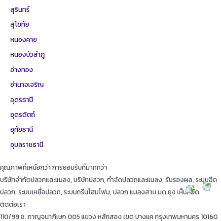
สุรินทร์
สุโขทัย
หนองคาย
หนองบัวลำภู
อ่างทอง
อำนาจเจริญ
อุดรธานี
อุตรดิตถ์
อุทัยธานี
อุบลราชธานี
คุณภาพที่เหนือกว่า การยอมรับที่มากกว่า
บริษัทจำกัดปลวกและแมลง, บริษัทปลวก, กำจัดปลวกและแมลง, รับรองผล, ระบบฉีด
ปลวก, ระบบเหยื่อปลวก, ระบบกรีนโฮมโฟม, ปลวก แมลงสาบ มด ยุง เห็บหมัด
ติดต่อเรา
110/99 ซ. กาญจนาภิเษก 005 แขวง หลักสอง เขต บางแค กรุงเทพมหานคร 10160