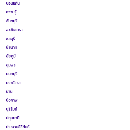
ขอนแก่น
ความรู้
จันทบุรี
ฉะเชิงเทรา
ชลบุรี
ชัยนาท
ชัยภูมิ
ชุมพร
นนทบุรี
นราธิวาส
น่าน
บึงกาฬ
บุรีรัมย์
ปทุมธานี
ประจวบคีรีขันธ์