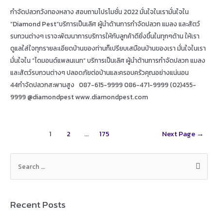
กำจัดปลวกวังทองหลาง สอบถามโปรโมชั่น 2022 มั่นใจในเรามั่นใจใน
“Diamond Pest”บริการเป็นเลิศ ผู้นำด้านการกำจัดปลวก แมลง และสัตว์
รบกวนต่างๆ เราจะพัฒนาการบริการให้กับลูกค้าดียิ่งขึ้นในทุกๆด้าน ให้เรา
ดูแลใส่ใจทุกรายละเอียดบ้านของท่านก็เปรียบเสมือนบ้านของเรา มั่นใจในเรา
มั่นใจใน “ไดมอนด์แพลนเนท” บริการเป็นเลิศ ผู้นำด้านการกำจัดปลวก แมลง
และสัตว์รบกวนต่างๆ ปลอดภัยต่อบ้านและครอบครัวคุณอย่างแน่นอน
44กำจัดปลวกสะพานสูง 087-615-9999 086-471-9999 (02)455-
9999 @diamondpest www.diamondpest.com
Posts
1
2
…
175
Next Page
→
navigation
S
e
a
r
Recent Posts
c