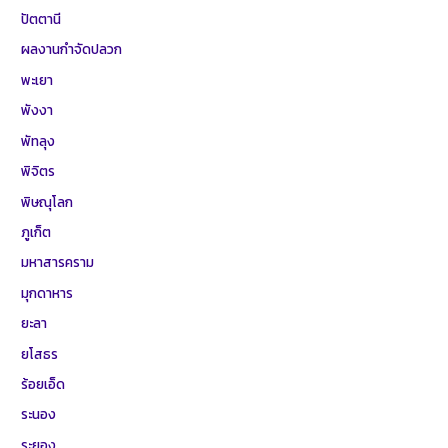
ปัตตานี
ผลงานกำจัดปลวก
พะเยา
พังงา
พัทลุง
พิจิตร
พิษณุโลก
ภูเก็ต
มหาสารคราม
มุกดาหาร
ยะลา
ยโสธร
ร้อยเอ็ด
ระนอง
ระยอง