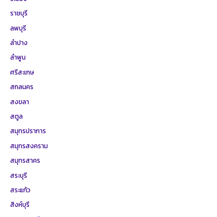
ราชบุรี
ลพบุรี
ลำปาง
ลำพูน
ศรีสะเกษ
สกลนคร
สงขลา
สตูล
สมุทรปราการ
สมุทรสงคราม
สมุทรสาคร
สระบุรี
สระแก้ว
สิงห์บุรี