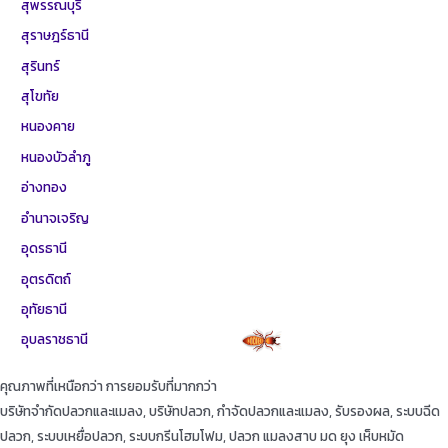
สุพรรณบุรี
สุราษฎร์ธานี
สุรินทร์
สุโขทัย
หนองคาย
หนองบัวลำภู
อ่างทอง
อำนาจเจริญ
อุดรธานี
อุตรดิตถ์
อุทัยธานี
อุบลราชธานี
คุณภาพที่เหนือกว่า การยอมรับที่มากกว่า
บริษัทจำกัดปลวกและแมลง, บริษัทปลวก, กำจัดปลวกและแมลง, รับรองผล, ระบบฉีด
ปลวก, ระบบเหยื่อปลวก, ระบบกรีนโฮมโฟม, ปลวก แมลงสาบ มด ยุง เห็บหมัด