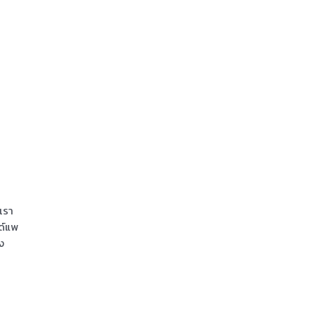
า
เรา
นด์แพ
ูง