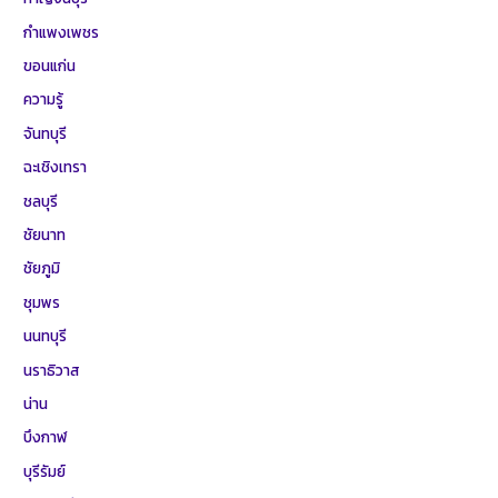
กำแพงเพชร
ขอนแก่น
ความรู้
จันทบุรี
ฉะเชิงเทรา
ชลบุรี
ชัยนาท
ชัยภูมิ
ชุมพร
นนทบุรี
นราธิวาส
น่าน
บึงกาฬ
บุรีรัมย์