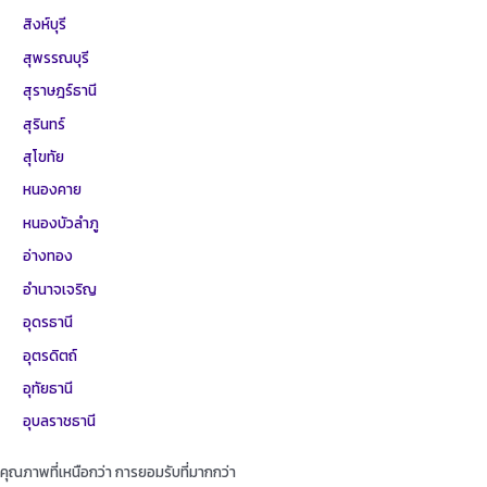
สิงห์บุรี
สุพรรณบุรี
สุราษฎร์ธานี
สุรินทร์
สุโขทัย
หนองคาย
หนองบัวลำภู
อ่างทอง
อำนาจเจริญ
อุดรธานี
อุตรดิตถ์
อุทัยธานี
อุบลราชธานี
คุณภาพที่เหนือกว่า การยอมรับที่มากกว่า