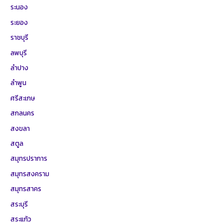
ระนอง
ระยอง
ราชบุรี
ลพบุรี
ลำปาง
ลำพูน
ศรีสะเกษ
สกลนคร
สงขลา
สตูล
สมุทรปราการ
สมุทรสงคราม
สมุทรสาคร
สระบุรี
สระแก้ว