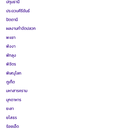
ปทุมธานี
ประจวบคีรีขันธ์
ปัตตานี
ผลงานกำจัดปลวก
พะเยา
พังงา
พัทลุง
พิจิตร
พิษณุโลก
ภูเก็ต
มหาสารคราม
มุกดาหาร
ยะลา
ยโสธร
ร้อยเอ็ด