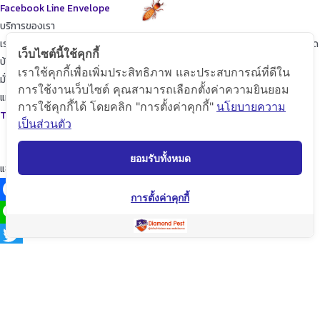
Facebook
Line
Envelope
บริการของเรา
เราจะพัฒนาการบริการให้กับลูกค้าดียิ่งขึ้นในทุกๆด้าน ให้เราดูแลใส่ใจทุกรายละเอียด
เว็บไซต์นี้ใช้คุกกี้
บ้านของท่านก็เปรียบเสมือนบ้านของเรา
เราใช้คุกกี้เพื่อเพิ่มประสิทธิภาพ และประสบการณ์ที่ดีใน
มั่นใจในเรามั่นใจใน “ไดมอนด์แพลนเนท” บริการเป็นเลิศ ผู้นำด้านการกำจัดปลวก
การใช้งานเว็บไซต์ คุณสามารถเลือกตั้งค่าความยินยอม
แมลง และสัตว์รบกวนต่างๆ ปลอดภัยต่อบ้านและครอบครัวคุณอย่างแน่นอน
การใช้คุกกี้ได้ โดยคลิก "การตั้งค่าคุกกี้"
นโยบายความ
TopKeyWord
เป็นส่วนตัว
ยอมรับทั้งหมด
แชร์โฟสนี้
การตั้งค่าคุกกี้
Facebook
Line
Twitter
WeChat
Email