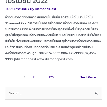
โปรโมชั่น 2022
TOPKEYWORD
/ By
Diamond Pest
กำจัดปลวกวังทองหลาง สอบถามโปรโมชั่น 2022 มั่นใจในเรามั่นใจใน
“Diamond Pest”บริการเป็นเลิศ ผู้นำด้านการกำจัดปลวก แมลง และสัตว์
รบกวนต่างๆ เราจะพัฒนาการบริการให้กับลูกค้าดียิ่งขึ้นในทุกๆด้าน ให้เรา
ดูแลใส่ใจทุกรายละเอียดบ้านของท่านก็เปรียบเสมือนบ้านของเรา มั่นใจในเรา
มั่นใจใน “ไดมอนด์แพลนเนท” บริการเป็นเลิศ ผู้นำด้านการกำจัดปลวก แมลง
และสัตว์รบกวนต่างๆ ปลอดภัยต่อบ้านและครอบครัวคุณอย่างแน่นอน
44กำจัดปลวกสะพานสูง 087-615-9999 086-471-9999 (02)455-
9999 @diamondpest www.diamondpest.com
Posts
1
2
…
175
Next Page
→
navigation
S
e
a