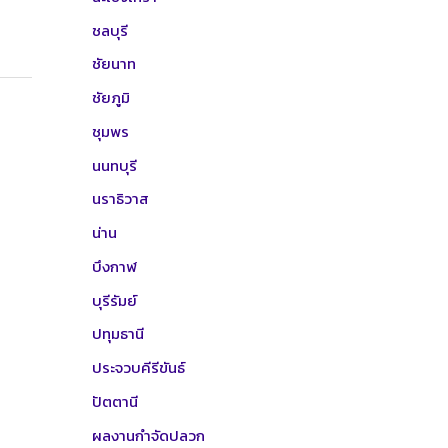
ชลบุรี
ชัยนาท
ชัยภูมิ
ชุมพร
นนทบุรี
นราธิวาส
น่าน
บึงกาฬ
บุรีรัมย์
ปทุมธานี
ประจวบคีรีขันธ์
ปัตตานี
ผลงานกำจัดปลวก